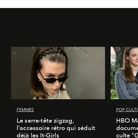
FEMMES
POP CULT
Le serre-tête zigzag,
HBO Ma
l'accessoire rétro qui séduit
documen
déjà les It-Girls
culte "