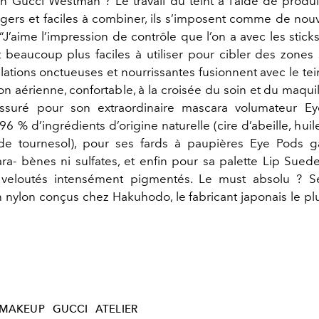
n Gucci Westman ? Le travail du teint à l’aide de produi
égers et faciles à combiner, ils s’imposent comme de nou
“J’aime l’impression de contrôle que l’on a avec les sticks
nt beaucoup plus faciles à utiliser pour cibler des zones 
ations onctueuses et nourrissantes fusionnent avec le tein
n aérienne, confortable, à la croisée du soin et du maqu
suré pour son extraordinaire mascara volumateur E
96 % d’ingrédients d’origine naturelle (cire d’abeille, hui
e tournesol), pour ses fards à paupières Eye Pods g
ara- bènes ni sulfates, et enfin pour sa palette Lip Sue
veloutés intensément pigmentés. Le must absolu ? 
nylon conçus chez Hakuhodo, le fabricant japonais le plu
MAKEUP
GUCCI
ATELIER