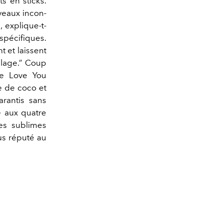
ts en sticks.
veaux incon-
, explique-t-
spécifiques.
t et laissent
illage.” Coup
ye Love You
le de coco et
arantis sans
de aux quatre
Ses sublimes
s réputé au