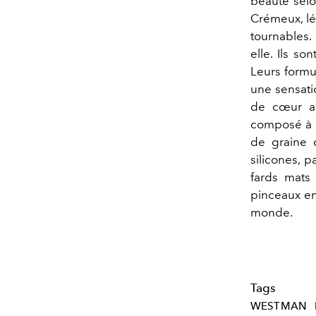
beauté selo
Crémeux, l
tournables. 
elle. Ils so
Leurs formul
une sensatio
de cœur as
composé à 
de graine d
silicones, p
fards mats 
pinceaux en 
monde.
Tags
WESTMAN