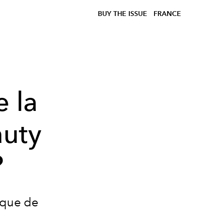
BUY THE ISSUE
FRANCE
e la
auty
?
rque de