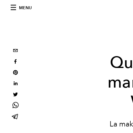
MENU
Qui
mar
La mak