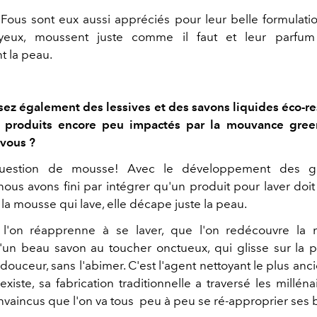
Fous sont eux aussi appréciés pour leur belle formulation
yeux, moussent juste comme il faut et leur parfu
t la peau.
ez également des lessives et des savons liquides éco-r
de produits encore peu impactés par la mouvance gre
 vous ?
question de mousse! Avec le développement des g
 nous avons fini par intégrer qu'un produit pour laver doi
 la mousse qui lave, elle décape juste la peau.
 l'on réapprenne à se laver, que l'on redécouvre la 
'un beau savon au toucher onctueux, qui glisse sur la 
douceur, sans l'abimer. C'est l'agent nettoyant le plus anci
xiste, sa fabrication traditionnelle a traversé les millén
aincus que l'on va tous peu à peu se ré-approprier ses bi