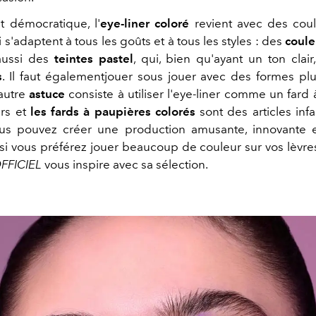
et démocratique, l'
eye-
liner coloré
revient avec des cou
s'adaptent à tous les goûts et à tous les styles : des
coule
aussi des
teintes pastel
, qui, bien qu'ayant un ton clai
s
. Il faut égalementjouer sous jouer avec des formes plu
 autre
astuce
consiste à utiliser l'eye-liner comme un fard
ers et
les fards à paupières colorés
sont des articles infai
ous pouvez créer une production amusante, innovante 
si vous préférez jouer beaucoup de couleur sur vos lèvres,
OFFICIEL
vous inspire avec sa sélection.