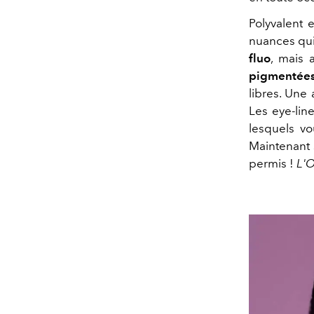
Polyvalent 
nuances qui 
fluo
, mais 
pigmentée
libres. Une
Les eye-lin
lesquels v
Maintenant 
permis !
L'