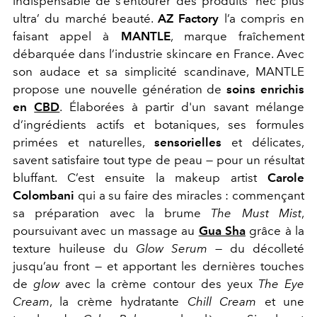
indispensable de s’entourer des produits ‘nec plus
ultra’ du marché beauté.
AZ Factory
l’a compris en
faisant appel à
MANTLE
, marque fraîchement
débarquée dans l’industrie skincare en France. Avec
son audace et sa simplicité scandinave, MANTLE
propose une nouvelle génération de
soins enrichis
en
CBD
. Élaborées à partir d'un savant mélange
d’ingrédients actifs et botaniques, ses formules
primées et naturelles,
sensorielles
et délicates,
savent satisfaire tout type de peau — pour un résultat
bluffant. C’est ensuite la makeup artist
Carole
Colombani
qui a su faire des miracles : commençant
sa préparation avec la brume
The Must Mist
,
poursuivant avec un massage au
Gua Sha
grâce à la
texture huileuse du
Glow Serum
— du décolleté
jusqu’au front — et apportant les dernières touches
de
glow
avec la crème contour des yeux
The Eye
Cream
, la crème hydratante
Chill Cream
et une