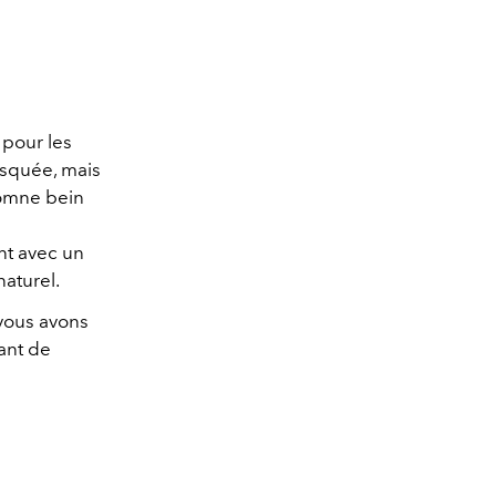
 pour les
isquée, mais
tomne bein
nt avec un
aturel.
 vous avons
ant de