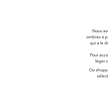
Nous avo
ombres à pa
qui a le 
Pour acco
léger 
Où shopper
sélec