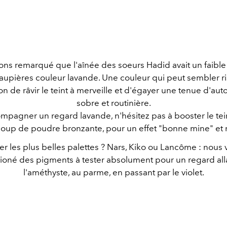
ns remarqué que l'aînée des soeurs Hadid avait un faible
upières couleur lavande. Une couleur qui peut sembler r
don de râvir le teint à merveille et d'égayer une tenue d'au
sobre et routinière.
mpagner un regard lavande, n'hésitez pas à booster le tei
coup de poudre bronzante, pour un effet "bonne mine" et n
 les plus belles palettes ? Nars, Kiko ou Lancôme : nous
tioné des pigments à tester absolument pour un regard all
l'améthyste, au parme, en passant par le violet.