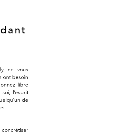
ndant
ly
, ne vous
ls ont besoin
D
onnez libre
 soi
, l
’
esprit
quelqu
’
un de
rs.
a
concrétiser