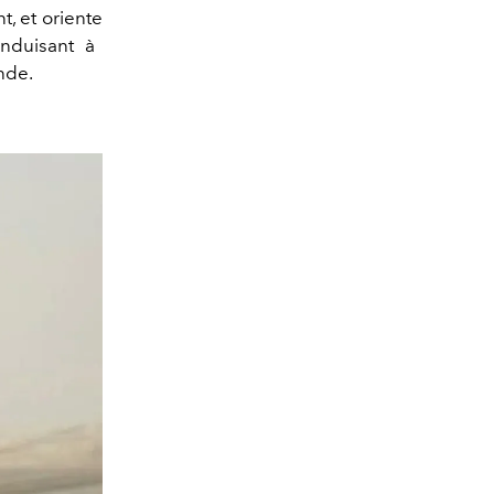
nt
, et
oriente
nduisant à
nde
.