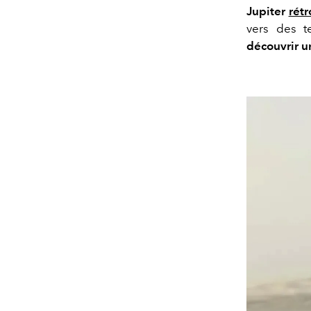
Jupiter
rét
vers des t
découvrir 