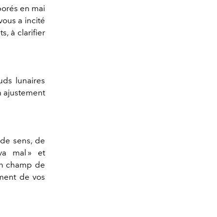
boré
s en mai
 vous a incité
, à clarifier
uds lunaires
n ajustement
 de sens, de
va mal
» et
un champ de
ment de vos