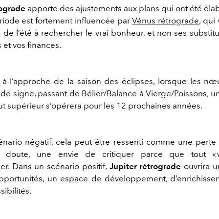
rograde
apporte des ajustements aux plans qui ont été
éla
riode est f
ortement influencée par
Vénus rétrograde
, qui
 de l
’
été à rechercher le vrai bonheur, et non ses substituts
s et vos finances.
 à l
’
approche de la saison des éclipses, lorsque les nœ
de signe, passant de Bélier/Balance à Vierge/Poissons, u
ut supérieur
s’opérera
pour les 12
prochaines années.
nario négatif, cela peut être ressenti comme une perte
n doute, une envie de critiquer parce que tout «
er. Dans
un
scénario positif,
Jupiter rétrograde
ouvrira 
opportunités, un espace de développement,
d’
enrichisse
ibilités.