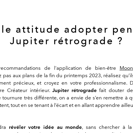
le attitude adopter pe
Jupiter rétrograde ?
recommandations de l'application de bien-être
Moon
z
pas aux plans de la fin du printemps
2023, réalisez qu
’
i
ment précieux, et croyez en votre professionnalisme
. 
re Créateur intérieur.
Jupiter rétrograde
fait douter de
 tournure très différente
, on a envie de s
’
en remettre à 
tent,
tout en se tenant à l
’
écart
et en allant apprendre ailleu
dra
révéler
votre idée au monde
, sans chercher à l