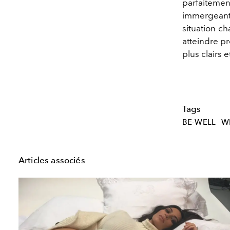
parfaitemen
immergeant
situation c
atteindre pr
plus clairs 
Tags
BE-WELL
W
Articles associés