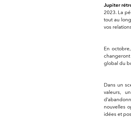
Jupiter rét
2023.
La pé
tout au long
vos relation
En octobre,
changeront 
global du b
Dans
un
scé
valeurs, u
d
’
abandonn
nouvelles 
idées et poss