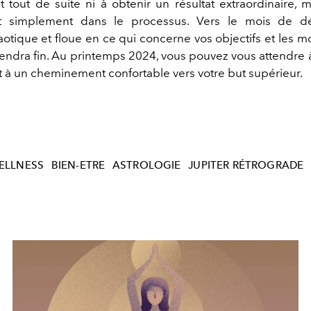
t tout de suite
ni
à obtenir un résultat extraordinaire, 
 simplement dans le processus. Vers le mois de d
haotique et floue en ce qui concerne
vos objectifs
et les m
endra fin
. A
u printemps
2024, vous pouvez vous attendre à
et à un chemin
ement
confortable vers votre but supérieur.
ELLNESS
BIEN-ETRE
ASTROLOGIE
JUPITER RÉTROGRADE