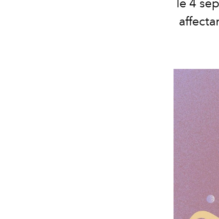
le 4
sep
affecta