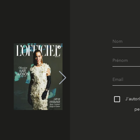
J'autor
pe