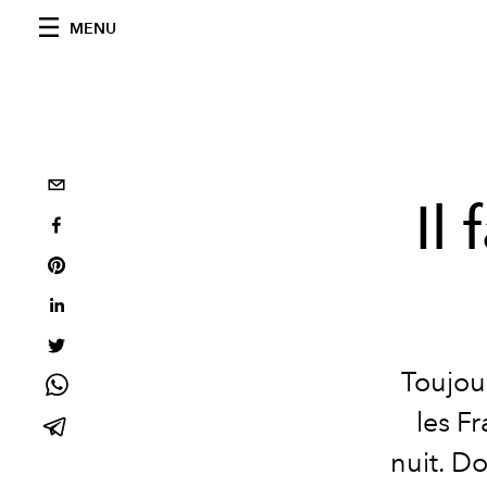
MENU
Il
Toujou
les F
nuit. D