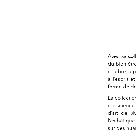
Avec sa
col
du bien-êtr
célèbre l’é
à l’esprit e
forme de do
La collectio
conscience 
d’art de vi
l’esthétiqu
sur des nua