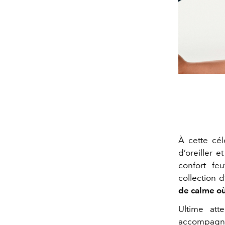
À cette cé
d’oreiller 
confort fe
collection d
de calme où 
Ultime att
accompagne 