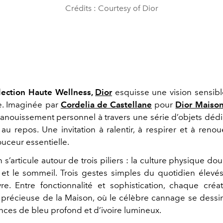
Crédits : Courtesy of Dior
lection Haute Wellness,
Dior
esquisse une vision sensible
e. Imaginée par
Cordelia de Castellane
pour
Dior Maiso
panouissement personnel à travers une série d’objets dédi
t au repos. Une invitation à ralentir, à respirer et à ren
uceur essentielle.
n s’articule autour de trois piliers : la culture physique dou
et le sommeil. Trois gestes simples du quotidien élevés
vre. Entre fonctionnalité et sophistication, chaque cré
e précieuse de la Maison, où le célèbre cannage se dessine
nces de bleu profond et d’ivoire lumineux.