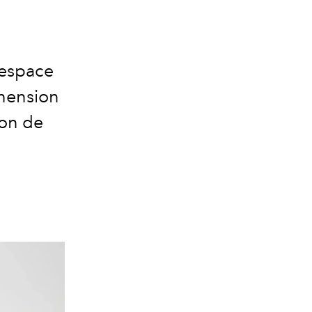
l'espace
hension
ion de