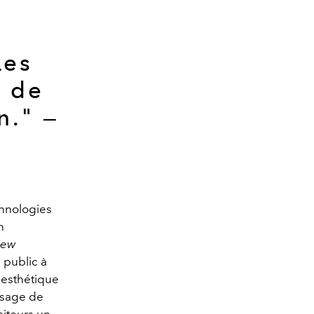
Les
s de
n." —
chnologies
n
New
 public à
l'esthétique
ssage de