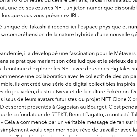
on à 10 kilomètres du centre de Paris, Takashi offrira aux vi
uit, une de ses œuvres NFT, un jeton numérique disponib
lorsque vous vous présentez IRL.
ité unique de Takashi à réconcilier l'espace physique et n
 sa compréhension de la nature hybride d'une nouvelle g
pandémie, il a développé une fascination pour le Métavers
dans sa pratique mariant son côté ludique et le sérieux de s
s il continue d’explorer les NFT avec des séries digitales 
commence une collaboration avec le collectif de design pa
emble, ils ont créé une série de digital collectibles inspirés
s du jeu
vidéo
, du streetwear et de la culture Pokémon. D
issus de leurs avatars futuristes du projet NFT Clone X o
D et seront présentés à Gagosian au Bourget. C'est penda
e le cofondateur de RTFKT, Benoit Pagatto, a contacté Tak
 « Cela a commencé par un véritable message de fan sur I
implement voulu exprimer notre rêve de travailler avec lui 