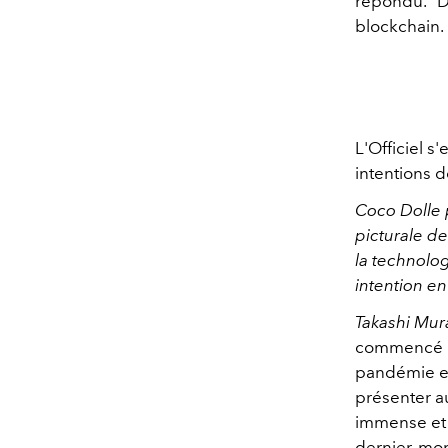
répondu.” De
blockchain.
L'Officiel s
intentions 
Coco Dolle p
picturale de
la technolog
intention e
Takashi Mur
commencé pa
pandémie et 
présenter a
immense et 
dernier, mo