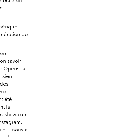
siteurs un
le
umérique
énération de
 en
on savoir-
sur Opensea.
risien
 des
eux
nt été
nt la
ashi via un
nstagram.
et il nous a