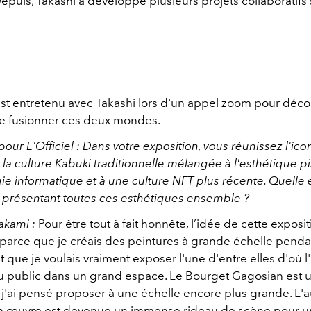
puis, Takashi a développé plusieurs projets collaboratifs 
'est entretenu avec Takashi lors d'un appel zoom pour déco
de fusionner ces deux mondes.
our L'Officiel : Dans votre exposition, vous réunissez l'ic
 la culture Kabuki traditionnelle mélangée à l'esthétique p
ie informatique et à une culture NFT plus récente. Quelle 
n présentant toutes ces esthétiques ensemble ?
akami :
Pour être tout à fait honnête, l’idée de cette exposit
rce que je créais des peintures à grande échelle pendan
que je voulais vraiment exposer l'une d'entre elles d'où l
u public dans un grand espace. Le Bourget Gagosian est 
j'ai pensé proposer à une échelle encore plus grande. L
n œuvre est devenue un immense rideau de scène pour un