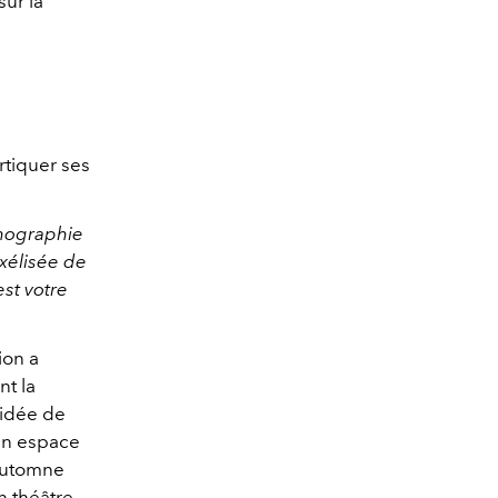
sur la
rtiquer ses
onographie
ixélisée de
est votre
ion a
t la
'idée de
un espace
'automne
 théâtre