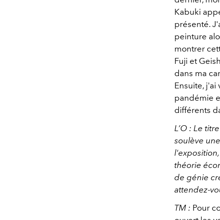
Kabuki appe
présenté. J'
peinture alo
montrer cett
Fuji et Geis
dans ma carr
Ensuite, j'a
pandémie et 
différents d
L’O : Le tit
soulève une
l'expositio
théorie écon
de génie cr
attendez-vo
TM :
Pour co