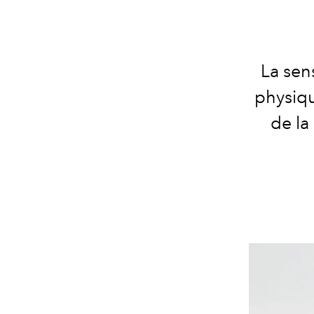
La sens
physiq
de la