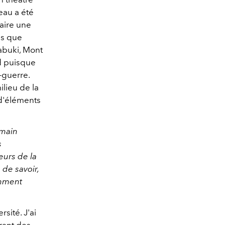
eau a été
faire une
ais que
Kabuki, Mont
nd puisque
-guerre.
ilieu de la
 d'éléments
omain
s
eurs de la
 de savoir,
omment
rsité. J'ai