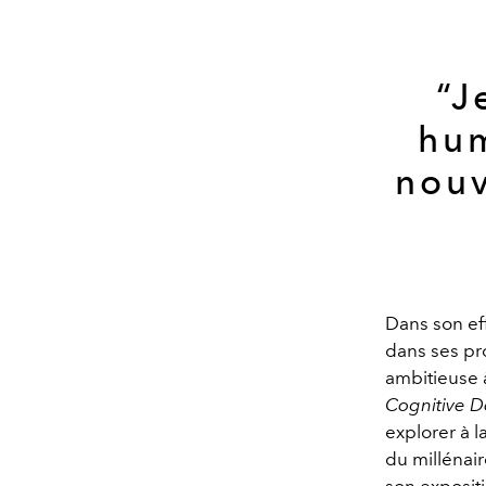
“J
hum
nouv
Dans son ef
dans ses pr
ambitieuse 
Cognitive 
explorer à l
du millénai