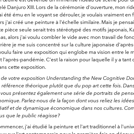
lé Danjuro XIII. Lors de la cérémonie d'ouverture, mon rid
ai été ému en le voyant se dérouler, je voulais vraiment en 
rs j'ai créé une peinture à l'échelle similaire. Mais je pens
e pièce seule serait très stéréotypé des motifs japonais, 
has, ​​alors j'ai voulu combler le vide avec mon travail de fo
ière je me suis concentré sur la culture japonaise d'après
i voulu faire une exposition qui englobe ma vision entre le m
l'après-pandémie. C'est la raison pour laquelle il y a tant
ans cette exposition.
re de votre exposition
Understanding the New Cognitive D
 référence théorique plutôt que du pop art cette fois. Dan
n, vous présentez également une série de portraits de pens
omique. Parlez-nous de la façon dont vous reliez les idées
éatif et de dynamique économique dans nos cultures. C
us que le public réagisse?
mmencer, j'ai étudié la peinture et l'art traditionnel à l'unive