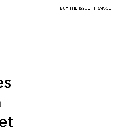
BUY THE ISSUE
FRANCE
i
es
à
et