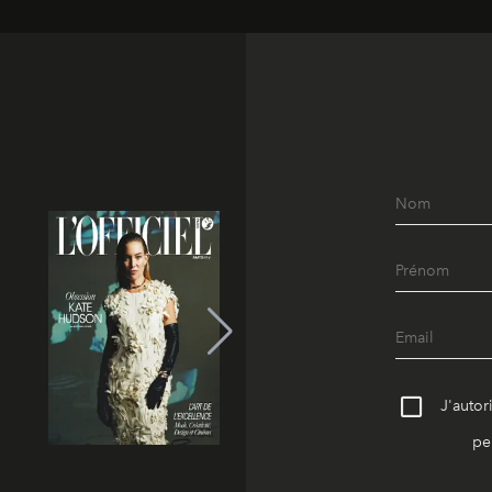
J'autor
pe