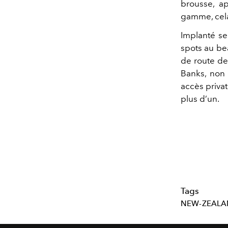
brousse, ap
gamme, cela
Implanté s
spots au bea
de route de
Banks, non 
accès privat
plus d’un.
Tags
NEW-ZEAL