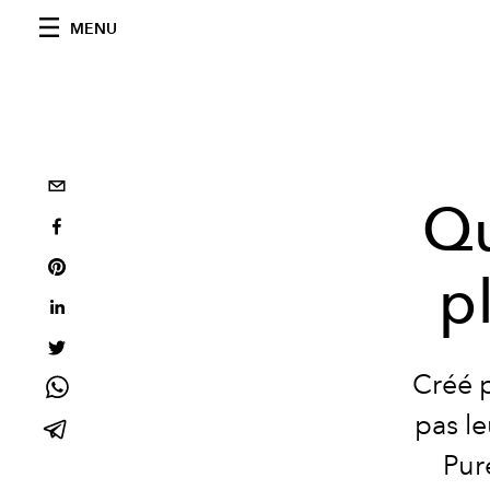
MENU
Qu
p
Créé p
pas le
Pur