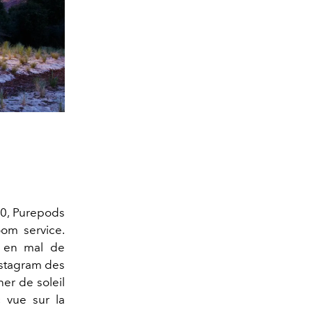
.0, Purepods
oom service.
 en mal de
Instagram des
her de soleil
 vue sur la