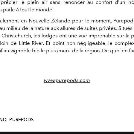
précier le plein air sans renoncer au confort d’un h
 parle à tout le monde.
eulement en Nouvelle Zélande pour le moment, Purepods
u milieu de la nature aux allures de suites privées. Situé
 Christchurch, les lodges ont une vue imprenable sur la 
loin de Little River. Et point non négligeable, le complex
if au vignoble bio le plus couru de la région. De quoi en f
www.purepods.com
AND
PUREPODS