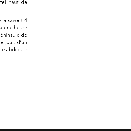
ôtel haut de
 a ouvert 4
s à une heure
péninsule de
e jouit d’un
aire abdiquer