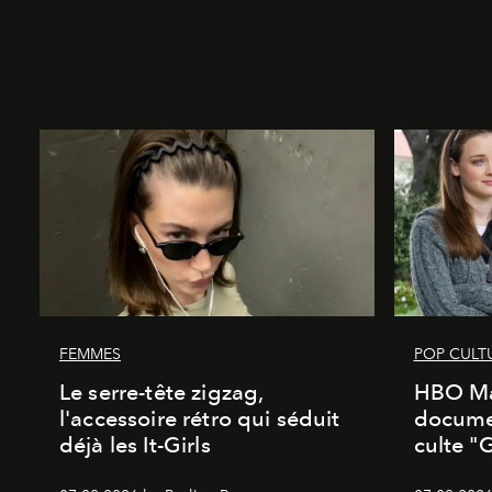
FEMMES
POP CULT
Le serre-tête zigzag,
HBO Ma
l'accessoire rétro qui séduit
documen
déjà les It-Girls
culte "