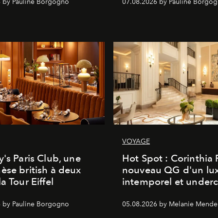
 by Pauline Borgogno
07.08.2026 by Pauline Borgo
VOYAGE
y's Paris Club, une
Hot Spot : Corinthia
èse british à deux
nouveau QG d'un lu
a Tour Eiffel
intemporel et under
 by Pauline Borgogno
05.08.2026 by Melanie Mende