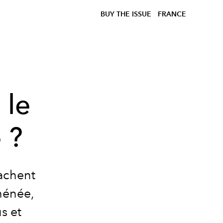
BUY THE ISSUE
FRANCE
 le
 ?
cachent
thénée,
s et