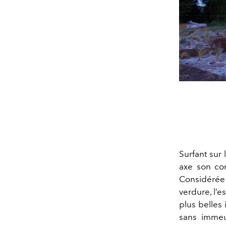
Surfant sur
axe son con
Considéré
verdure, l’e
plus belles 
sans immeu