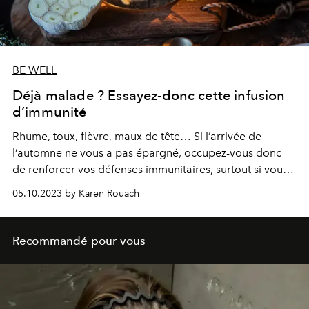
BE WELL
Déjà malade ? Essayez-donc cette infusion
d’immunité
Rhume, toux, fièvre, maux de tête… Si l’arrivée de
l’automne ne vous a pas épargné, occupez-vous donc
de renforcer vos défenses immunitaires, surtout si vous
voulez passer l’hiver sereinement. Composée d'ail - un
05.10.2023 by Karen Rouach
ingrédient qui servirait par ailleurs à tenir nos ennemis à
distance - de thym, de miel et de gingembre, cette
potion magique vous remettra rapidement d'aplomb.
Recommandé pour vous