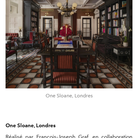
One Sloane, Londres
One Sloane, Londres
Réalisé par
François-Joseph
Graf,
en collaboration