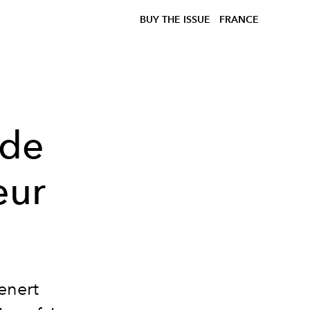
BUY THE ISSUE
FRANCE
 de
eur
enert