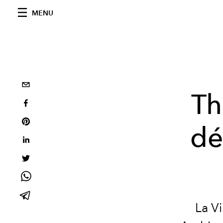
MENU
Th
dé
La Vi