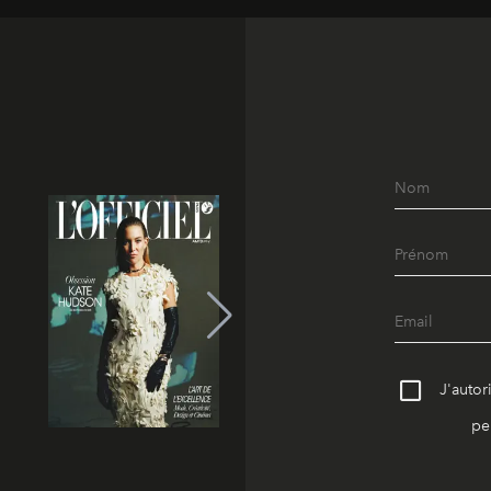
J'autor
pe