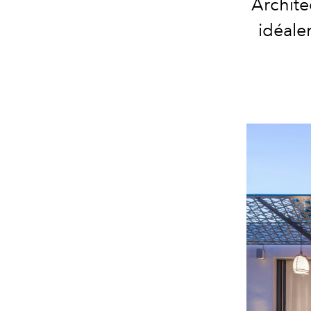
Architec
idéale