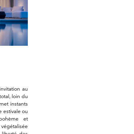
nvitation au
tal, loin du
met instants
e estivale ou
 bohème et
e végétalisée
 liberté des