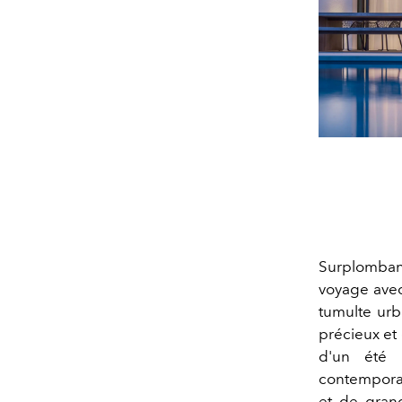
Surplombant
voyage avec
tumulte urb
précieux et 
d'un été 
contemporain
et de grand