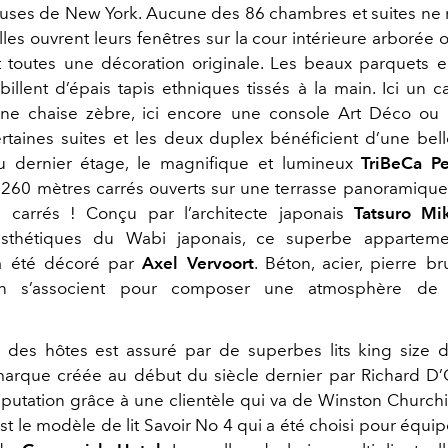
ses de New York. Aucune des 86 chambres et suites ne
elles ouvrent leurs fenêtres sur la cour intérieure arborée o
nt toutes une décoration originale. Les beaux parquets
abillent d’épais tapis ethniques tissés à la main. Ici un 
une chaise zèbre, ici encore une console Art Déco ou
rtaines suites et les deux duplex bénéficient d’une be
au dernier étage, le magnifique et lumineux
TriBeCa P
 260 mètres carrés ouverts sur une terrasse panoramiqu
 carrés ! Conçu par l’architecte japonais
Tatsuro Mi
esthétiques du Wabi japonais, ce superbe apparteme
 été décoré par
Axel Vervoort
. Béton, acier, pierre br
ion s’associent pour composer une atmosphère de r
des hôtes est assuré par de superbes lits king size 
marque créée au début du siècle dernier par Richard D’
putation grâce à une clientèle qui va de Winston Churchil
t le modèle de lit Savoir No 4 qui a été choisi pour équip