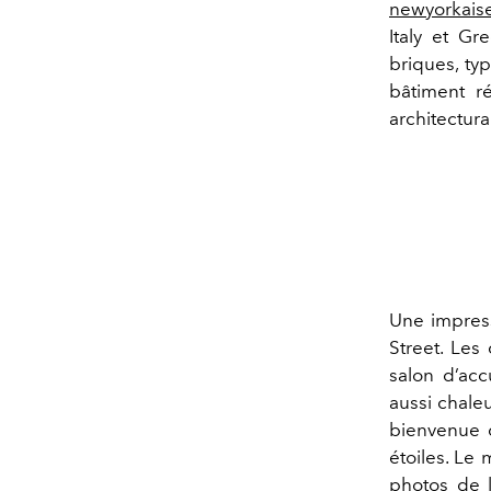
newyorkais
Italy et Gr
briques, ty
bâtiment ré
architectur
Une impress
Street. Les
salon d’acc
aussi chale
bienvenue 
étoiles. Le 
photos de l