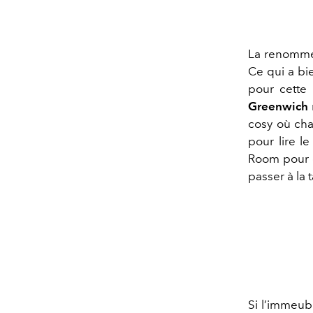
La renommée
Ce qui a bie
pour cette 
Greenwich
cosy où cha
pour lire l
Room pour g
passer à la 
Si l’immeubl