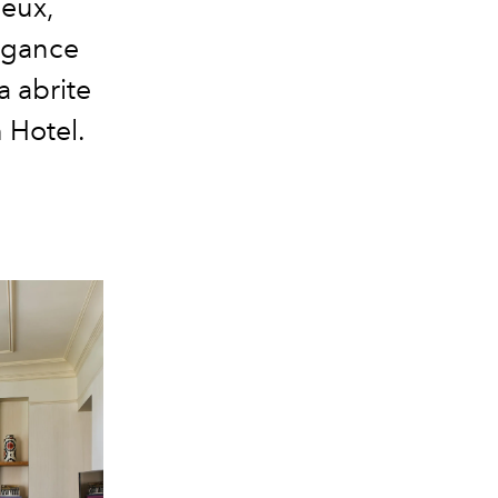
ueux,
légance
a abrite
 Hotel.