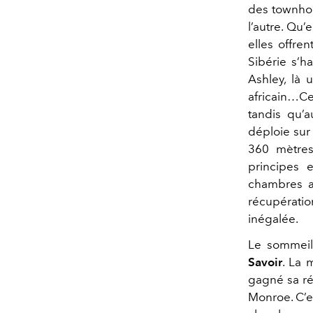
des townhou
l’autre. Qu’
elles offre
Sibérie s’h
Ashley, là 
africain…Ce
tandis qu’
déploie sur
360 mètres
principes 
chambres a
récupérat
inégalée.
Le sommeil 
Savoir
. La 
gagné sa ré
Monroe. C’es