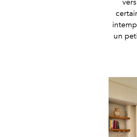
vers
certai
intempo
un pet