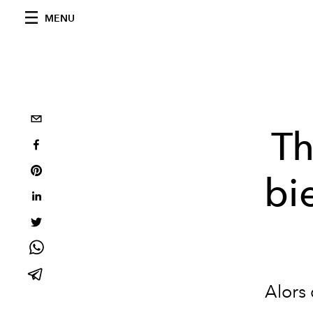
MENU
Th
bi
Alors 