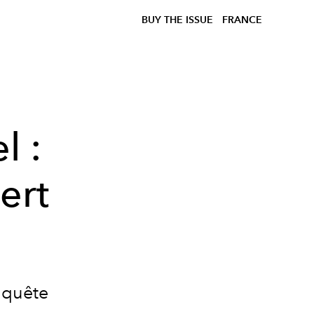
BUY THE ISSUE
FRANCE
l :
ert
a quête