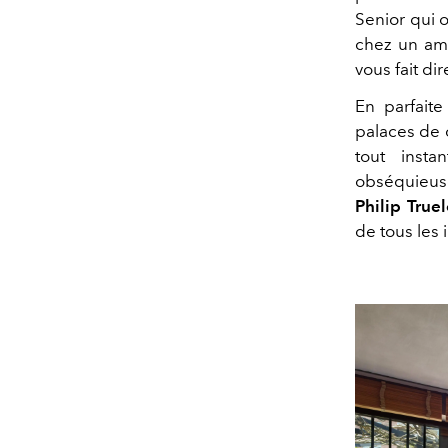
Senior qui o
chez un ami
vous fait di
En parfaite
palaces de 
tout insta
obséquieuse
Philip True
de tous les 