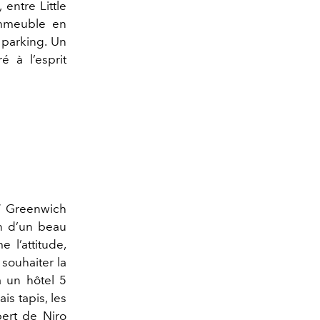
entre Little
 immeuble en
 parking. Un
é à l’esprit
77 Greenwich
on d’un beau
 l’attitude,
souhaiter la
 un hôtel 5
is tapis, les
bert de Niro