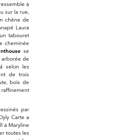
 ressemble à
u sur la rue,
 en chêne de
canapé Laura
 un tabouret
lle cheminée
enthouse
se
e arborée de
ki
selon les
nt de trois
ute, bois de
affinement
dessinés par
Oyly Carte a
l à Maryline
er toutes les