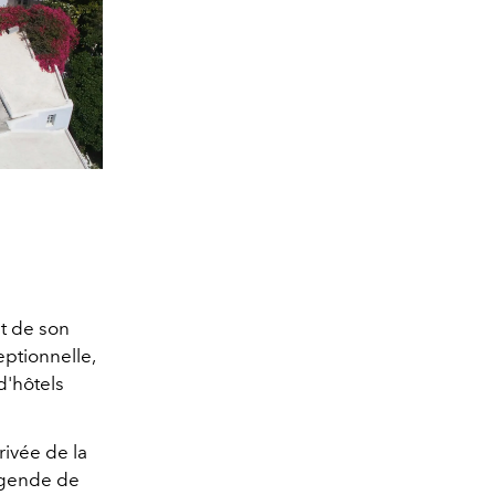
et de son
ptionnelle,
d'hôtels
ivée de la
légende de