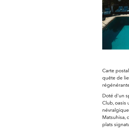
Carte postal
quête de lie
régénérante
Doté d'un sp
Club, oasis
névralgique 
Matsuhisa, q
plats signat