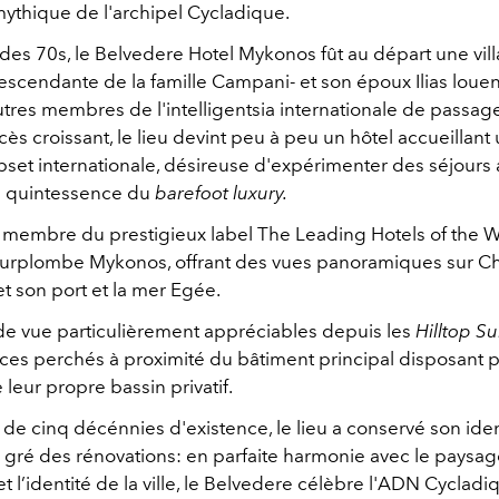
s mythique de l'archipel Cycladique.
des 70s, le Belvedere Hotel Mykonos fût au départ une vill
escendante de la famille Campani- et son époux Ilias louen
autres membres de l'intelligentsia internationale de passage s
ès croissant, le lieu devint peu à peu un hôtel accueillant
pset internationale, désireuse d'expérimenter des séjours 
é quintessence du
barefoot luxury.
 membre du prestigieux label The Leading Hotels of the Wo
urplombe Mykonos, offrant des vues panoramiques sur Cho
 et son port et la mer Egée.
de vue particulièrement appréciables depuis les
Hilltop Su
paces perchés à proximité du bâtiment principal disposant 
 leur propre bassin privatif.
 de cinq décénnies d'existence, le lieu a conservé son iden
u gré des rénovations: en parfaite harmonie avec le paysa
t l’identité de la ville, le Belvedere célèbre l'ADN Cycladi