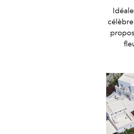
Idéale
célèbre
propose
fle