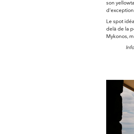
son yellowta
d'exception
Le spot idéa
delà de la p
Mykonos, mo
Inf