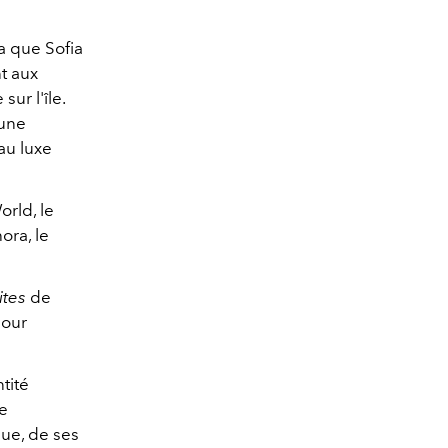
a que Sofia
t aux
ur l'île.
 une
au luxe
rld, le
ra, le
ites
de
pour
tité
ge
que, de ses