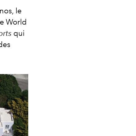
nos, le
he World
orts
qui
ades