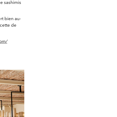
de sashimis
rt bien au-
acette de
com/