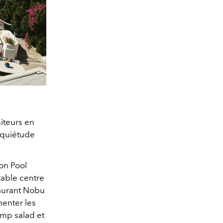
iteurs en
e quiétude
son Pool
table centre
taurant Nobu
menter les
imp salad et