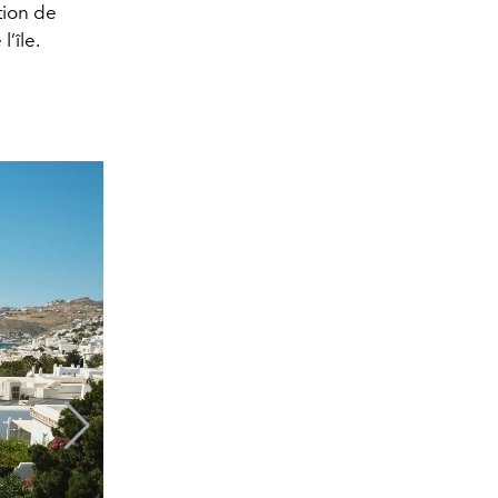
tion de
’île.