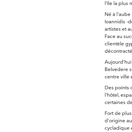
l'île la plu
Né à l'aube 
Ioannidis -d
artistes et 
Face au succ
clientèle gy
décontract
Aujourd’hui
Belvedere s
centre ville
Des points 
l'hôtel, es
certaines de
Fort de plus
d'origine a
cycladique e