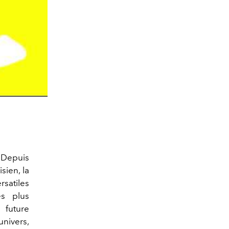
. Depuis
sien, la
rsatiles
s plus
 future
univers,