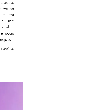
cieuse.
lestina
lle est
sur une
ritable
he sous
nique.
 révèle,