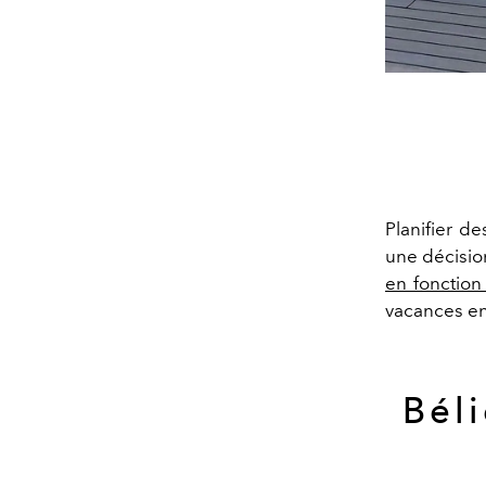
Planifier d
une décision
en fonction
vacances en
Bél