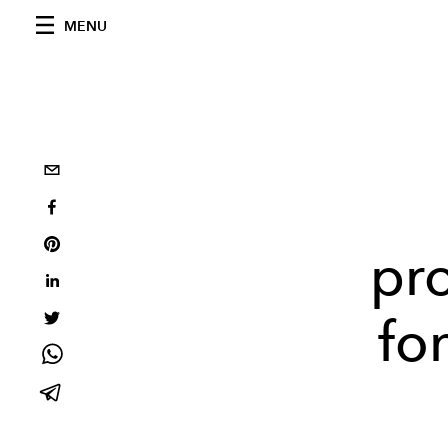
MENU
pr
fo