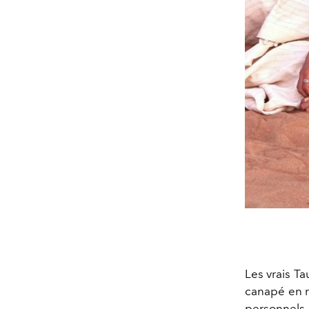
Les vrais Ta
canapé en r
personnels