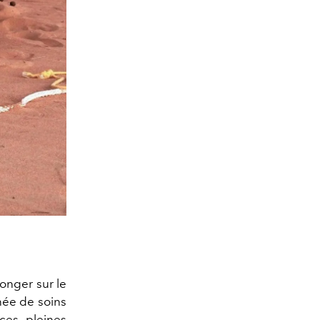
longer sur le
née de soins
ces pleines