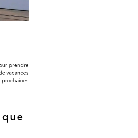
our prendre
 de vacances
s prochaines
ique