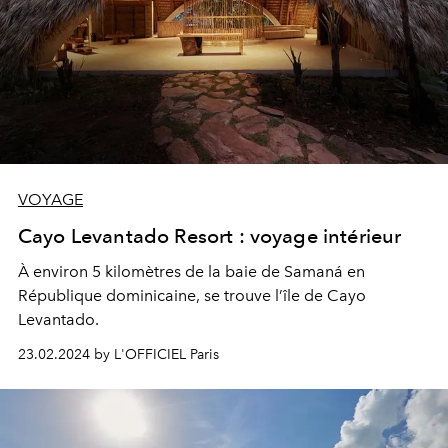
VOYAGE
Cayo Levantado Resort : voyage intérieur
À
environ 5 kilom
è
tres de la baie de Saman
á
en
R
é
publique dominicaine
,
se trouve l
’î
le de Cayo
Levantado
.
23.02.2024 by L'OFFICIEL Paris