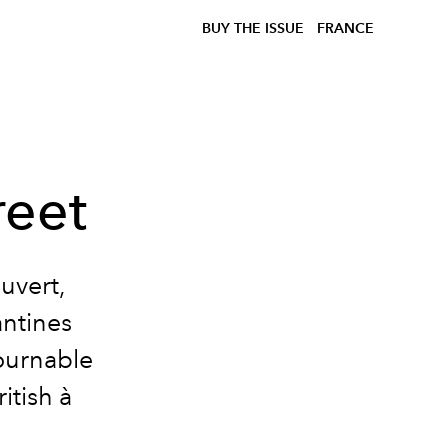
BUY THE ISSUE
FRANCE
reet
uvert,
antines
tournable
itish à