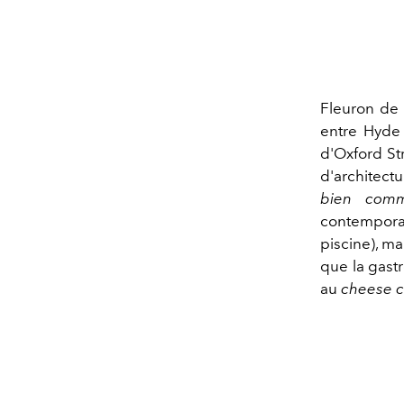
Fleuron de 
entre Hyde 
d'Oxford St
d'architect
bien comm
contemporai
piscine), ma
que la gast
au
cheese 