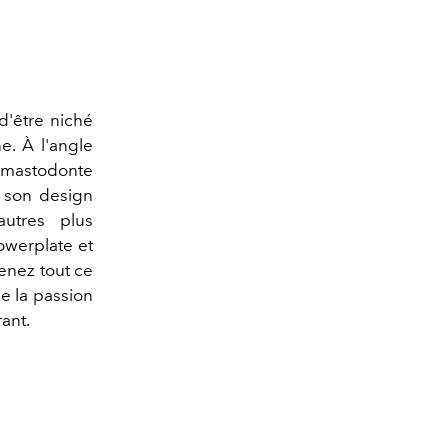
d'être niché
e. À l'angle
e mastodonte
r son design
utres plus
owerplate et
renez tout ce
de la passion
rant.