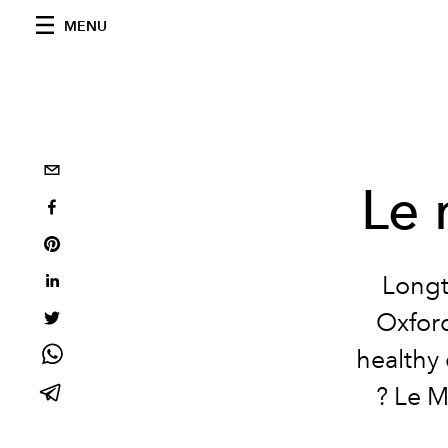
MENU
Le 
Longt
Oxford
healthy 
? Le M