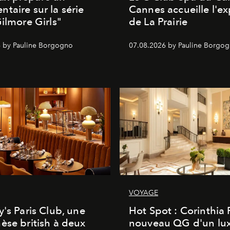
taire sur la série
Cannes accueille l'ex
Gilmore Girls"
de La Prairie
 by Pauline Borgogno
07.08.2026 by Pauline Borgo
VOYAGE
y's Paris Club, une
Hot Spot : Corinthia
èse british à deux
nouveau QG d'un lu