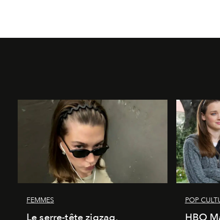
FEMMES
POP CULT
Le serre-tête zigzag,
HBO Ma