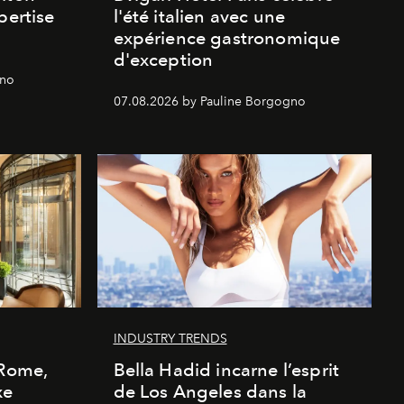
pertise
l'été italien avec une
expérience gastronomique
d'exception
gno
07.08.2026 by Pauline Borgogno
INDUSTRY TRENDS
 Rome,
Bella Hadid incarne l’esprit
xe
de Los Angeles dans la