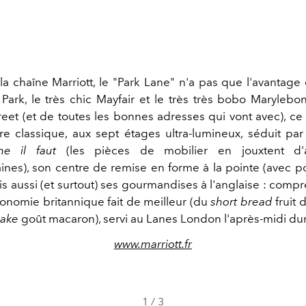
la chaîne Marriott, le "Park Lane" n'a pas que l'avantage 
Park, le très chic Mayfair et le très très bobo Marylebon
reet (et de toutes les bonnes adresses qui vont avec), c
ure classique, aux sept étages ultra-lumineux, séduit pa
e il faut
(les pièces de mobilier en jouxtent d'a
nes), son centre de remise en forme à la pointe (avec p
is aussi (et surtout) ses gourmandises à l'anglaise : comp
ronomie britannique fait de meilleur (du
short bread
fruit 
cake
goût macaron), servi au Lanes London l'après-midi du
www.marriott.fr
1
/
3