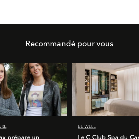
Recommandé pour vous
URE
BE WELL
x prépare un
Le C Club Spa du Car