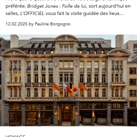
préférée,
Bridget Jones : Folle de lui
, sort aujourd’hui en
salles,
L’OFFICIEL
vous fait la visite guidée des lieux
cultes de la capitale londonienne où ont été tournés les
12.02.2025 by Pauline Borgogno
films au fil des ans.