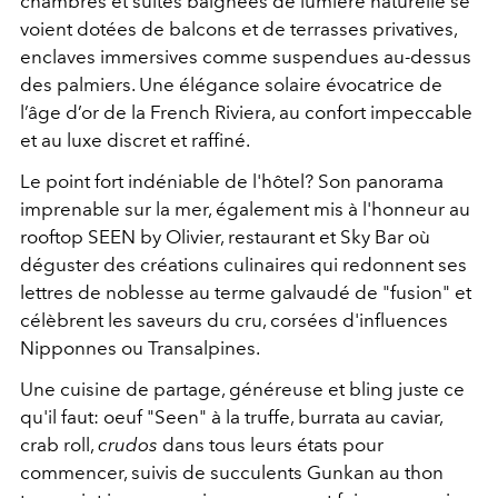
chambres et suites baignées de lumière naturelle se
voient dotées de balcons et de terrasses privatives,
enclaves immersives comme suspendues au-dessus
des palmiers. Une élégance solaire évocatrice de
l’âge d’or de la French Riviera, au confort impeccable
et au luxe discret et raffiné.
Le point fort indéniable de l'hôtel? Son panorama
imprenable sur la mer, également mis à l'honneur au
rooftop SEEN by Olivier, restaurant et Sky Bar où
déguster des créations culinaires qui redonnent ses
lettres de noblesse au terme galvaudé de "fusion" et
célèbrent les saveurs du cru, corsées d'influences
Nipponnes ou Transalpines.
Une cuisine de partage, généreuse et bling juste ce
qu'il faut: oeuf "Seen" à la truffe, burrata au caviar,
crab roll,
crudos
dans tous leurs états pour
commencer, suivis de succulents Gunkan au thon