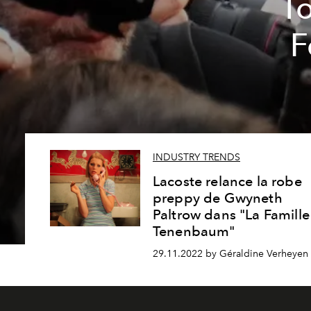
To
F
INDUSTRY TRENDS
Lacoste relance la robe
preppy de Gwyneth
Paltrow dans "La Famille
Tenenbaum"
29.11.2022 by Géraldine Verheyen