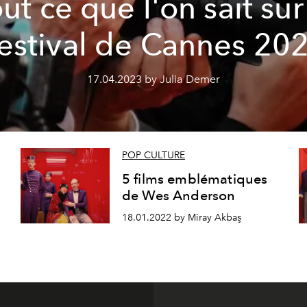
ut ce que l'on sait sur
estival de Cannes 20
17.04.2023 by Julia Demer
POP CULTURE
5 films emblématiques
de Wes Anderson
18.01.2022 by Miray Akbaş