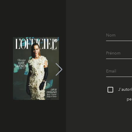
J'autor
pe