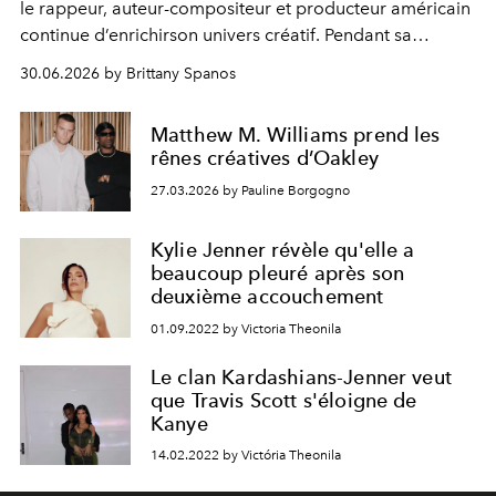
le rappeur, auteur-compositeur et producteur américain
continue d’enrichirson univers créatif. Pendant sa
tournée
Circus Maximus
, il a tourné deux films : ce mois-
30.06.2026 by Brittany Spanos
ci, on le verra dans
L’Odyssée
de Christopher Nolan, et
en octobre il jouera son propre rôle dans la comédie
Matthew M. Williams prend les
Rolling Loud
.
rênes créatives d’Oakley
27.03.2026 by Pauline Borgogno
Kylie Jenner révèle qu'elle a
beaucoup pleuré après son
deuxième accouchement
01.09.2022 by Victoria Theonila
Le clan Kardashians-Jenner veut
que Travis Scott s'éloigne de
Kanye
14.02.2022 by Victória Theonila