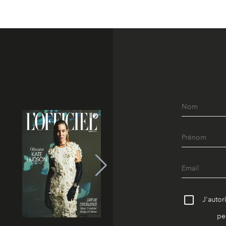
J'autor
pe