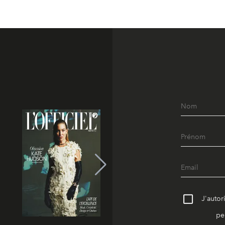
J'autor
pe