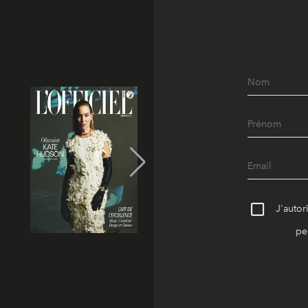
J'autor
pe