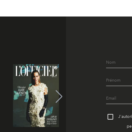
J'autor
pe