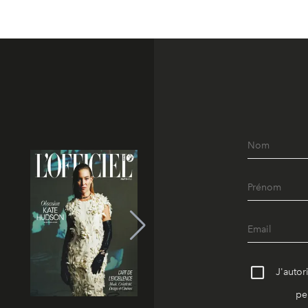
J'autor
pe