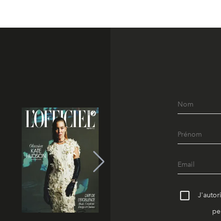
J'autor
pe