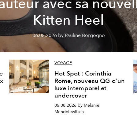
auteur avec sa nouvel
Kitten Heel
06.08.2026 by Pauline Borgogno
VOYAGE
ne
Hot Spot : Corinthia
ux
Rome, nouveau QG d'un
luxe intemporel et
undercover
05.08.2026 by Melanie
Mendelewitsch