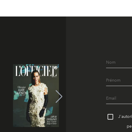
J'autor
pe