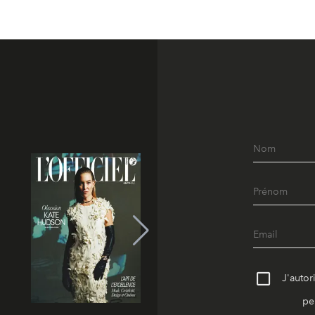
J'autor
pe