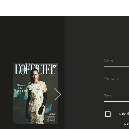
J'autor
pe