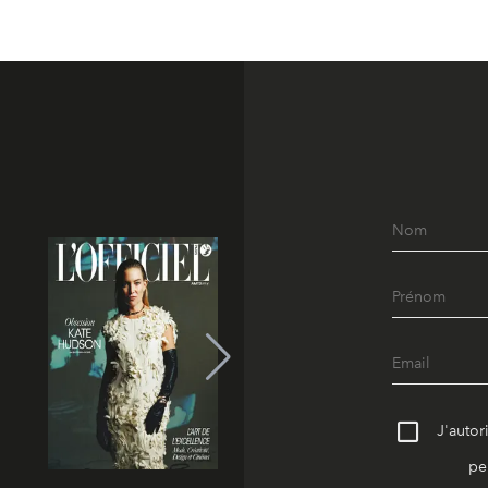
J'autor
pe