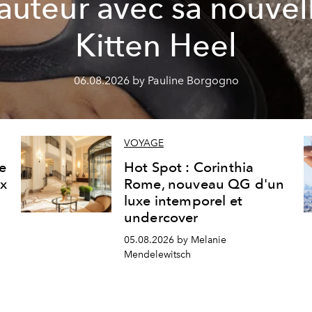
auteur avec sa nouvel
Kitten Heel
06.08.2026 by Pauline Borgogno
VOYAGE
ne
Hot Spot : Corinthia
ux
Rome, nouveau QG d'un
luxe intemporel et
undercover
05.08.2026 by Melanie
Mendelewitsch