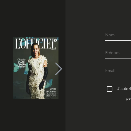
J'autor
pe