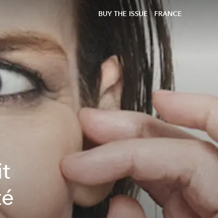
BUY THE ISSUE
FRANCE
it
té