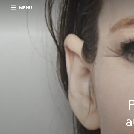
MENU
P
a