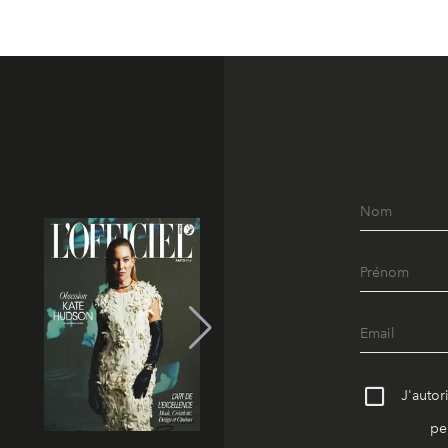
J'autor
pe