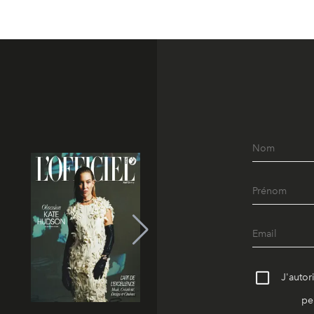
J'autor
pe