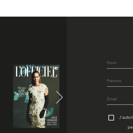
J'autor
pe