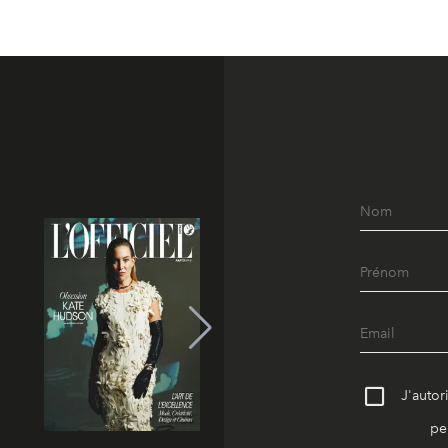
J'autor
pe