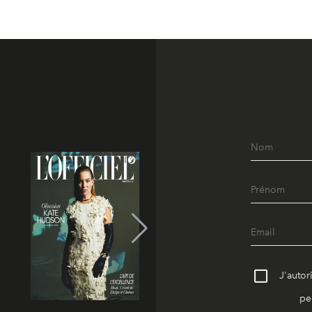
J'autor
pe