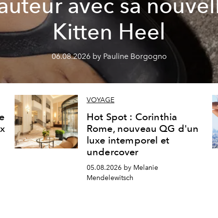
auteur avec sa nouvel
Kitten Heel
06.08.2026 by Pauline Borgogno
VOYAGE
ne
Hot Spot : Corinthia
ux
Rome, nouveau QG d'un
luxe intemporel et
undercover
05.08.2026 by Melanie
Mendelewitsch