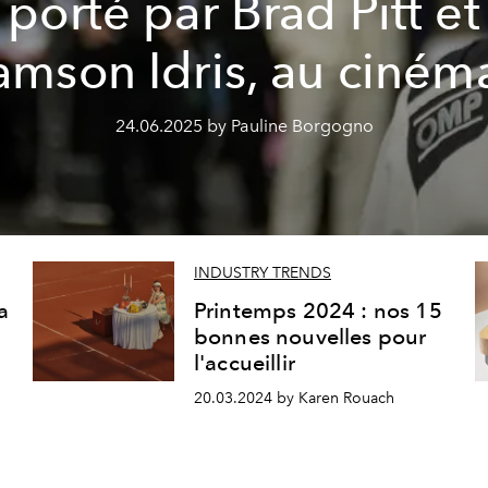
porté par Brad Pitt et
mson Idris, au ciném
24.06.2025 by Pauline Borgogno
INDUSTRY TRENDS
a
Printemps 2024 : nos 15
bonnes nouvelles pour
l'accueillir
20.03.2024 by Karen Rouach