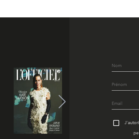
J'autor
pe