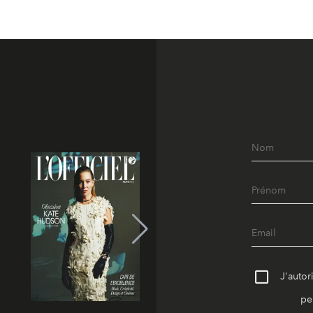
J'autor
pe