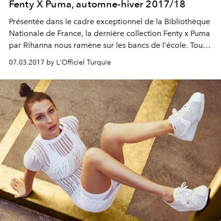
Fenty X Puma, automne-hiver 2017/18
Présentée dans le cadre exceptionnel de la Bibliothèque
Nationale de France, la dernière collection Fenty x Puma
par Rihanna nous ramène sur les bancs de l'école. Tout
droit sorties des années 90, les héroïnes dignes d'un
07.03.2017 by L'Officiel Turquie
American College portent le teddy à même la peau et
enchaînent références streetwear et statements plus
couture.