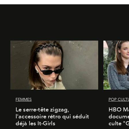
FEMMES
POP CULT
Le serre-tête zigzag,
HBO Ma
l'accessoire rétro qui séduit
documen
déjà les It-Girls
culte "