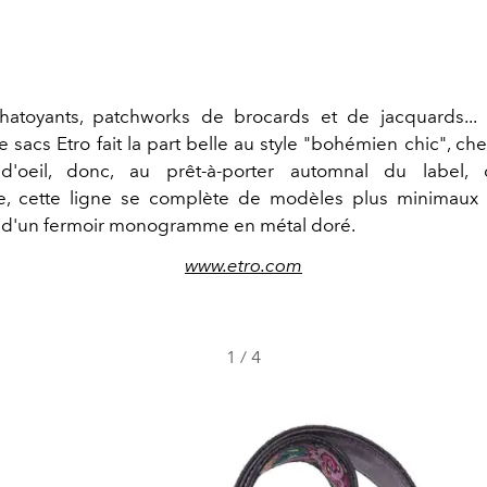
hatoyants, patchworks de brocards et de jacquards... 
e sacs Etro fait la part belle au style "bohémien chic", ch
 d'oeil, donc, au prêt-à-porter automnal du label, d'
e, cette ligne se complète de modèles plus minimaux e
 d'un fermoir monogramme en métal doré.
www.etro.com
1
/
4