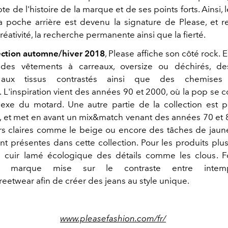
e de l'histoire de la marque et de ses points forts. Ainsi, 
a poche arrière est devenu la signature de Please, et r
créativité, la recherche permanente ainsi que la fierté.
ection automne/hiver 2018
, Please affiche son côté rock. E
 des vêtements à carreaux, oversize ou déchirés, de
 aux tissus contrastés ainsi que des chemises e
 L'inspiration vient des années 90 et 2000, où la pop se 
sexe du motard. Une autre partie de la collection est p
, et met en avant un mix&match venant des années 70 et 
s claires comme le beige ou encore des tâches de jaun
nt présentes dans cette collection. Pour les produits plu
u cuir lamé écologique des détails comme les clous. F
a marque mise sur le contraste entre intemp
reetwear afin de créer des jeans au style unique.
www.pleasefashion.com/fr/