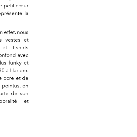
le petit cœur
eprésente la
n effet, nous
s vestes et
t t-shirts
confond avec
lus funky et
80 à Harlem.
e ocre et de
s pointus, on
orte de son
oralité et