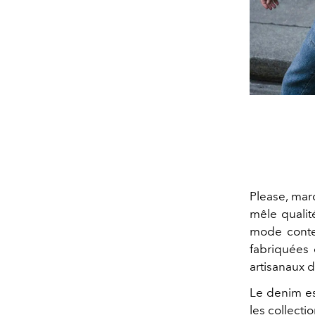
Please, mar
mêle quali
mode contem
fabriquées 
artisanaux d
Le denim est
les collecti