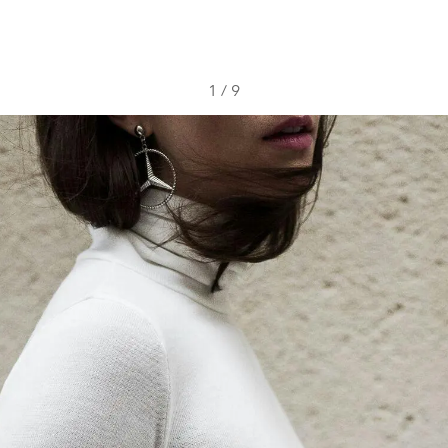
1
/
9