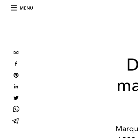
MENU
D
ma
Marque