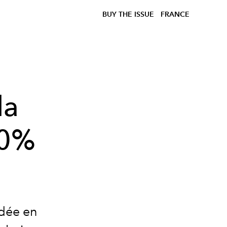
BUY THE ISSUE
FRANCE
la
00%
ndée en