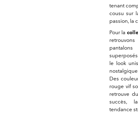
tenant compt
cousu sur l
passion, la 
Pour la
coll
retrouvons
pantalons
superposés.
le look uni
nostalgique
Des couleur
rouge vif so
retrouve d
succès, l
tendance st