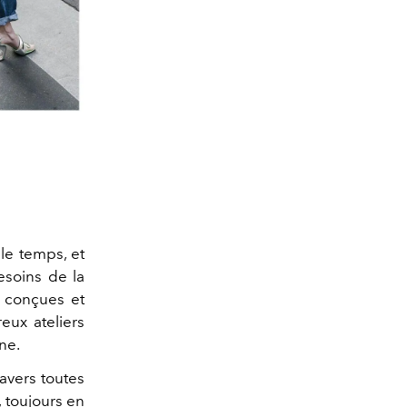
le temps, et
esoins de la
, conçues et
eux ateliers
ane.
ravers toutes
, toujours en