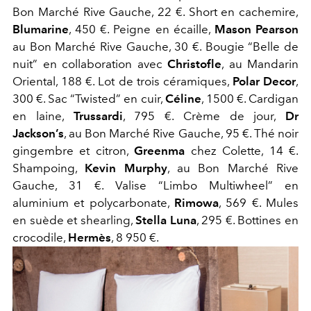
Bon Marché Rive Gauche, 22 €. Short en cachemire,
Blumarine
, 450 €. Peigne en écaille,
Mason Pearson
au Bon Marché Rive Gauche, 30 €. Bougie “Belle de
nuit” en collaboration avec
Christofle
, au Mandarin
Oriental, 188 €. Lot de trois céramiques,
Polar Decor
,
300 €. Sac “Twisted” en cuir,
Céline
, 1500 €. Cardigan
en laine,
Trussardi
, 795 €. Crème de jour,
Dr
Jackson’s
, au Bon Marché Rive Gauche, 95 €. Thé noir
gingembre et citron,
Greenma
chez Colette, 14 €.
Shampoing,
Kevin Murphy
, au Bon Marché Rive
Gauche, 31 €. Valise “Limbo Multiwheel” en
aluminium et polycarbonate,
Rimowa
, 569 €. Mules
en suède et shearling,
Stella Luna
, 295 €. Bottines en
crocodile,
Hermès
, 8 950 €.