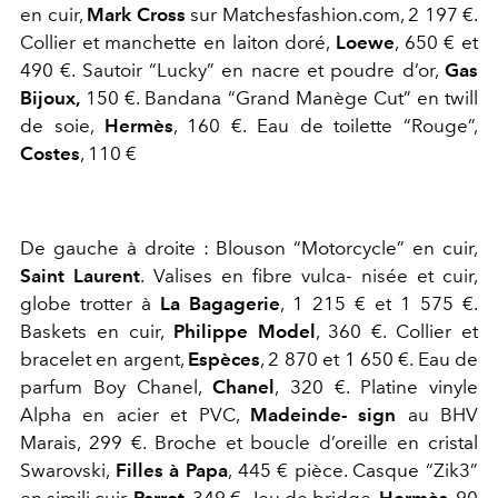
en cuir,
Mark Cross
sur Matchesfashion.com, 2 197 €.
Collier et manchette en laiton doré,
Loewe
, 650 € et
490 €. Sautoir “Lucky” en nacre et poudre d’or,
Gas
Bijoux,
150 €. Bandana “Grand Manège Cut” en twill
de soie,
Hermès
, 160 €. Eau de toilette “Rouge”,
Costes
, 110 €
De gauche à droite : Blouson “Motorcycle” en cuir,
Saint Laurent
. Valises en fibre vulca- nisée et cuir,
globe trotter à
La Bagagerie
, 1 215 € et 1 575 €.
Baskets en cuir,
Philippe Model
, 360 €. Collier et
bracelet en argent,
Espèces
, 2 870 et 1 650 €. Eau de
parfum Boy Chanel,
Chanel
, 320 €. Platine vinyle
Alpha en acier et PVC,
Madeinde- sign
au BHV
Marais, 299 €. Broche et boucle d’oreille en cristal
Swarovski,
Filles à Papa
, 445 € pièce. Casque “Zik3”