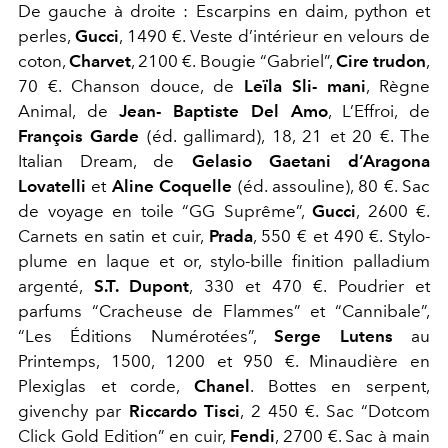
De gauche à droite : Escarpins en daim, python et
perles,
Gucci
, 1490 €. Veste d’intérieur en velours de
coton,
Charvet
, 2100 €. Bougie “Gabriel”,
Cire trudon
,
70 €. Chanson douce, de
Leïla Sli- mani
, Règne
Animal, de
Jean- Baptiste Del Amo
, L’Effroi, de
François Garde
(éd. gallimard), 18, 21 et 20 €. The
Italian Dream, de
Gelasio Gaetani d’Aragona
Lovatelli
et
Aline Coquelle
(éd. assouline), 80 €. Sac
de voyage en toile “GG Suprême”,
Gucci
, 2600 €.
Carnets en satin et cuir,
Prada
, 550 € et 490 €. Stylo-
plume en laque et or, stylo-bille finition palladium
argenté,
S.T. Dupont
, 330 et 470 €. Poudrier et
parfums “Cracheuse de Flammes” et “Cannibale”,
“Les Éditions Numérotées”,
Serge Lutens
au
Printemps, 1500, 1200 et 950 €. Minaudière en
Plexiglas et corde,
Chanel
. Bottes en serpent,
givenchy par
Riccardo Tisci
, 2 450 €. Sac “Dotcom
Click Gold Edition” en cuir,
Fendi
, 2700 €. Sac à main