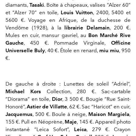
diamants,
Tasaki
. Boîte à chapeaux, valises “Alzer 60”
et “Alzer 70” en toile,
Louis Vuitton
, 2400, 5400 et
5600 €. Voyage en Afrique, de la duchesse de
Vendôme (1928), à la
librairie Delamain
, 200 €.
Mules en cuir, mansur gavriel, au
Bon Marché Rive
Gauche
, 450 €. Pommade Virginale,
Officine
Universelle Buly
, 40 €. Étole en renard,
miu miu
, 950
€.
De gauche à droite : Lunettes de soleil “Adriel”,
Michael Kors
Collection, 280 €. Sac-cartable
“Diorama” en toile,
Dior
, 3 500 €. Bougie “Rue Saint-
Honoré”,
Astier de Villatte
, 62 €. Sac “Haricot” en cuir,
Jacquemus
, 500 €. Boule à neige,
Maison Margiela
,
155 €. Pull en Néoprène,
Maje
, 145 €. Appareil photo
instantané “Leica Sofort”,
Leica
, 279 €. Crayon