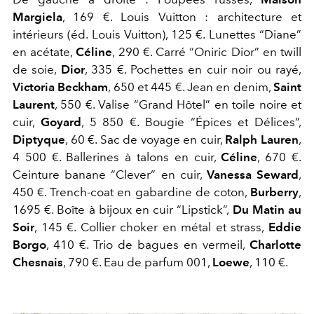
Margiela
, 169 €. Louis Vuitton : architecture et
intérieurs (éd. Louis Vuitton), 125 €. Lunettes “Diane”
en acétate,
Céline
, 290 €. Carré “Oniric Dior” en twill
de soie,
Dior
, 335 €. Pochettes en cuir noir ou rayé,
Victoria Beckham
, 650 et 445 €. Jean en denim,
Saint
Laurent
, 550 €. Valise “Grand Hôtel” en toile noire et
cuir,
Goyard
, 5 850 €. Bougie “Épices et Délices”,
Diptyque
, 60 €. Sac de voyage en cuir,
Ralph Lauren
,
4 500 €. Ballerines à talons en cuir,
Céline
, 670 €.
Ceinture banane “Clever” en cuir,
Vanessa Seward
,
450 €. Trench-coat en gabardine de coton,
Burberry
,
1695 €. Boîte à bijoux en cuir “Lipstick”,
Du Matin au
Soir
, 145 €. Collier choker en métal et strass,
Eddie
Borgo
, 410 €. Trio de bagues en vermeil,
Charlotte
Chesnais
, 790 €. Eau de parfum 001,
Loewe
, 110 €.