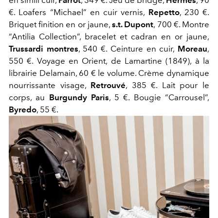
en simili cuir,
Parrot
, 349 €. Jeu de bridge,
Hermès
, 90
€. Loafers “Michael” en cuir vernis,
Repetto
, 230 €.
Briquet finition en or jaune,
s.t. Dupont
, 700 €. Montre
“Antilia Collection”, bracelet et cadran en or jaune,
Trussardi montres
, 540 €. Ceinture en cuir,
Moreau
,
550 €. Voyage en Orient, de Lamartine (1849), à la
librairie Delamain, 60 € le volume. Crème dynamique
nourrissante visage,
Retrouvé
, 385 €. Lait pour le
corps, au
Burgundy Paris
, 5 €. Bougie “Carrousel”,
Byredo
, 55 €.