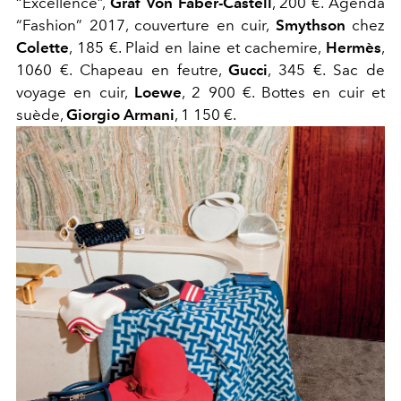
“Excellence”,
Graf Von Faber-Castell
, 200 €. Agenda
“Fashion” 2017, couverture en cuir,
Smythson
chez
Colette
, 185 €. Plaid en laine et cachemire,
Hermès
,
1060 €. Chapeau en feutre,
Gucci
, 345 €. Sac de
voyage en cuir,
Loewe
, 2 900 €. Bottes en cuir et
suède,
Giorgio Armani
, 1 150 €.