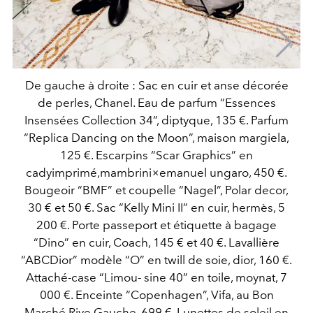
De gauche à droite : Sac en cuir et anse décorée
de perles, Chanel. Eau de parfum “Essences
Insensées Collection 34”, diptyque, 135 €. Parfum
“Replica Dancing on the Moon”, maison margiela,
125 €. Escarpins “Scar Graphics” en
cadyimprimé,mambrini×emanuel ungaro, 450 €.
Bougeoir “BMF” et coupelle “Nagel”, Polar decor,
30 € et 50 €. Sac “Kelly Mini II” en cuir, hermès, 5
200 €. Porte passeport et étiquette à bagage
“Dino” en cuir, Coach, 145 € et 40 €. Lavallière
“ABCDior” modèle “O” en twill de soie, dior, 160 €.
Attaché-case “Limou- sine 40” en toile, moynat, 7
000 €. Enceinte “Copenhagen”, Vifa, au Bon
Marché Rive Gauche, 699 €. Lunettes de soleil en