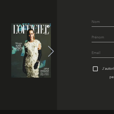
J'autor
pe