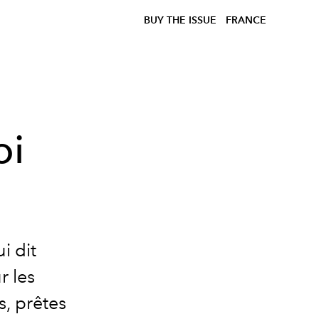
BUY THE ISSUE
FRANCE
oi
i dit
r les
, prêtes