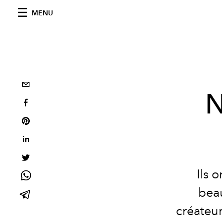
MENU
N
Ils 
beau
créateu