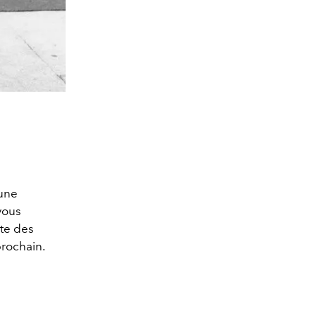
 une
vous
ête des
prochain.