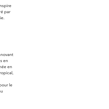
inspire
ré par
ie.
innovant
és en
nnée en
ropical,
pour le
au