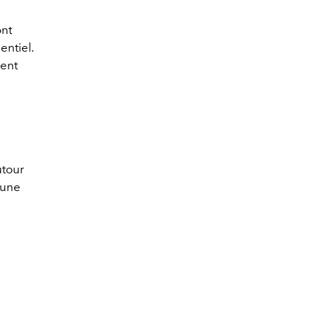
ont
entiel.
ment
utour
 une