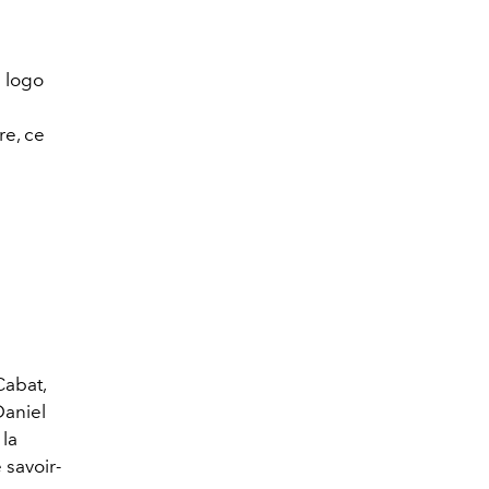
n logo
re, ce
Cabat,
Daniel
 la
 savoir-