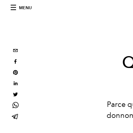
MENU
Q
Parce q
donnons