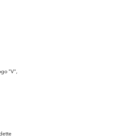
ogo "V",
dette