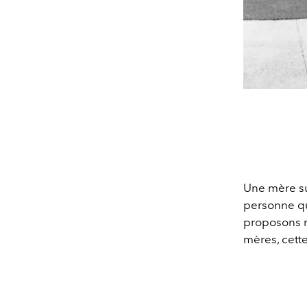
Une mère sui
personne qu
proposons n
mères, cett